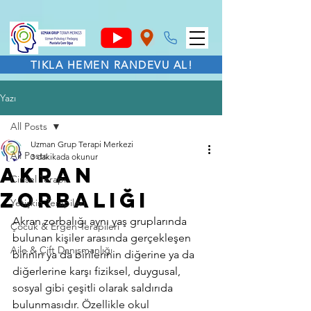
TIKLA HEMEN RANDEVU AL!
Yazı
All Posts
Uzman Grup Terapi Merkezi
All Posts
3 dakikada okunur
AKRAN
Cinsel Terapi
ZORBALIĞI
Yetişkin Terapileri
Akran zorbalığı aynı yaş gruplarında 
Çocuk & Ergen Terapileri
bulunan kişiler arasında gerçekleşen 
Aile & Çift Danışmanlığı
birinin ya da birilerinin diğerine ya da 
diğerlerine karşı fiziksel, duygusal, 
sosyal gibi çeşitli olarak saldırıda 
bulunmasıdır. Özellikle okul 