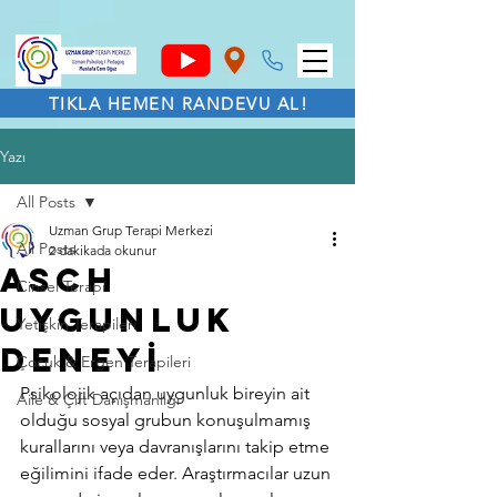
TIKLA HEMEN RANDEVU AL!
Yazı
All Posts
Uzman Grup Terapi Merkezi
All Posts
2 dakikada okunur
ASCH
Cinsel Terapi
UYGUNLUK
Yetişkin Terapileri
DENEYİ
Çocuk & Ergen Terapileri
Psikolojik açıdan uygunluk bireyin ait 
Aile & Çift Danışmanlığı
olduğu sosyal grubun konuşulmamış 
kurallarını veya davranışlarını takip etme 
eğilimini ifade eder. Araştırmacılar uzun 