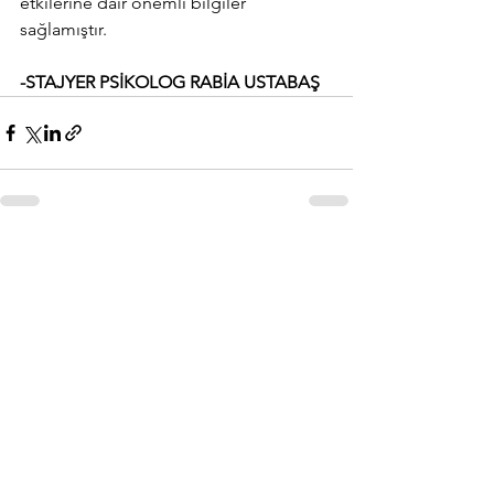
etkilerine dair önemli bilgiler 
sağlamıştır. 
-STAJYER PSİKOLOG RABİA USTABAŞ
Hepsini Gör
Son Yazılar