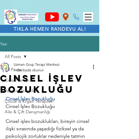
TIKLA HEMEN RANDEVU AL!
Yazı
All Posts
Uzman Grup Terapi Merkezi
All Posts
1 dakikada okunur
Cinsel İşlev
Cinsel Terapi
Bozukluğu
Yetişkin Terapileri
Cinsel İşlev Bozukluğu
Çocuk & Ergen Terapileri
Cinsel İşlev Bozukluğu
Aile & Çift Danışmanlığı
Cinsel işlev bozuklukları, bireyin cinsel 
ilişki sırasında yaşadığı fiziksel ya da 
psikolojik zorluklar nedeniyle tatmin 