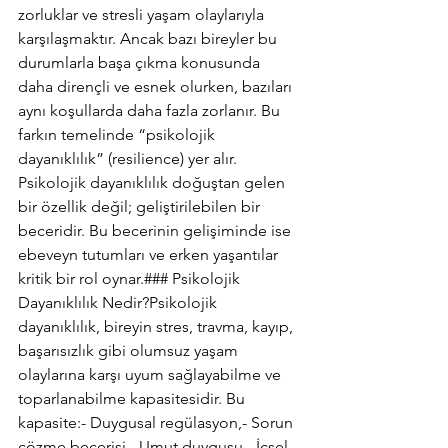
zorluklar ve stresli yaşam olaylarıyla 
karşılaşmaktır. Ancak bazı bireyler bu 
durumlarla başa çıkma konusunda 
daha dirençli ve esnek olurken, bazıları 
aynı koşullarda daha fazla zorlanır. Bu 
farkın temelinde “psikolojik 
dayanıklılık” (resilience) yer alır. 
Psikolojik dayanıklılık doğuştan gelen 
bir özellik değil; geliştirilebilen bir 
beceridir. Bu becerinin gelişiminde ise 
ebeveyn tutumları ve erken yaşantılar 
kritik bir rol oynar.### Psikolojik 
Dayanıklılık Nedir?Psikolojik 
dayanıklılık, bireyin stres, travma, kayıp, 
başarısızlık gibi olumsuz yaşam 
olaylarına karşı uyum sağlayabilme ve 
toparlanabilme kapasitesidir. Bu 
kapasite:- Duygusal regülasyon,- Sorun 
çözme becerisi,- Umut duygusu,- İçsel 