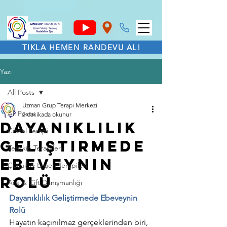
TIKLA HEMEN RANDEVU AL!
Yazı
All Posts
Uzman Grup Terapi Merkezi
All Posts
2 dakikada okunur
Dayanıklılık
Cinsel Terapi
Geliştirmede
Yetişkin Terapileri
Ebeveynin
Çocuk & Ergen Terapileri
Rolü
Aile & Çift Danışmanlığı
Dayanıklılık Geliştirmede Ebeveynin 
Rolü
Hayatın kaçınılmaz gerçeklerinden biri, 