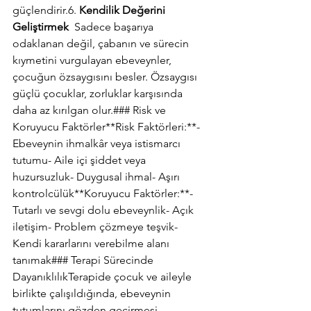
güçlendirir.6. 
Kendilik Değerini 
Geliştirmek
  Sadece başarıya 
odaklanan değil, çabanın ve sürecin 
kıymetini vurgulayan ebeveynler, 
çocuğun özsaygısını besler. Özsaygısı 
güçlü çocuklar, zorluklar karşısında 
daha az kırılgan olur.### Risk ve 
Koruyucu Faktörler**Risk Faktörleri:**- 
Ebeveynin ihmalkâr veya istismarcı 
tutumu- Aile içi şiddet veya 
huzursuzluk- Duygusal ihmal- Aşırı 
kontrolcülük**Koruyucu Faktörler:**- 
Tutarlı ve sevgi dolu ebeveynlik- Açık 
iletişim- Problem çözmeye teşvik- 
Kendi kararlarını verebilme alanı 
tanımak### Terapi Sürecinde 
DayanıklılıkTerapide çocuk ve aileyle 
birlikte çalışıldığında, ebeveynin 
tutumlarını gözden geçirmesi 