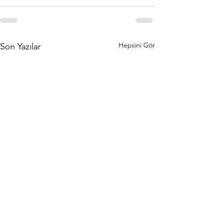
Hepsini Gör
Son Yazılar
Modern
Bağışıkl