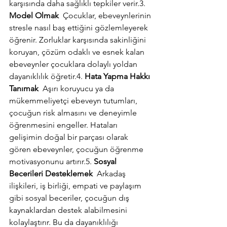
karşısında daha sağlıklı tepkiler verir.3. 
Model Olmak
  Çocuklar, ebeveynlerinin 
stresle nasıl baş ettiğini gözlemleyerek 
öğrenir. Zorluklar karşısında sakinliğini 
koruyan, çözüm odaklı ve esnek kalan 
ebeveynler çocuklara dolaylı yoldan 
dayanıklılık öğretir.4. 
Hata Yapma Hakkı 
Tanımak
  Aşırı koruyucu ya da 
mükemmeliyetçi ebeveyn tutumları, 
çocuğun risk almasını ve deneyimle 
öğrenmesini engeller. Hataları 
gelişimin doğal bir parçası olarak 
gören ebeveynler, çocuğun öğrenme 
motivasyonunu artırır.5. 
Sosyal 
Becerileri Desteklemek
  Arkadaş 
ilişkileri, iş birliği, empati ve paylaşım 
gibi sosyal beceriler, çocuğun dış 
kaynaklardan destek alabilmesini 
kolaylaştırır. Bu da dayanıklılığı 