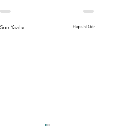
Hepsini Gör
Son Yazılar
Modern
Bağışıkl