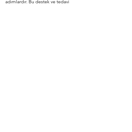
adımlardır. Bu destek ve tedavi 
yöntemleri, kişinin tükenmişlik 
sendromuyla başa çıkmasına yardımcı 
olabilir. 
Aile & Çift Danışmanlığı
Çocuk & Ergen Terapileri
Yetişkin Terapileri
Hepsini Gör
Son Yazılar