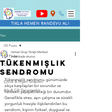
TIKLA HEMEN RANDEVU AL!
Yazı
All Posts
Uzman Grup Terapi Merkezi
All Posts
3 dakikada okunur
Tükenmişlik
Cinsel Terapi
Sendromu
Yetişkin Terapileri
Tükenmişlik sendromu günümüzde 
Çocuk & Ergen Terapileri
sıkça karşılaşılan bir sorundur ve 
Aile & Çift Danışmanlığı
herkesin yaşayabileceği bir durumdur. 
Genellikle stres, aşırı çalışma ve sürekli 
yorgunluk hissiyle ilişkilendirilen bu 
sendrom, kişinin fiziksel, duygusal ve 