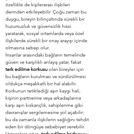
özellikle de kişilerarası ilişkileri 
derinden etkileyebilir. Çoğu zaman bu 
duygu, bireyin bilinçaltında sürekli bir 
huzursuzluk ve güvensizlik hissi 
yaratarak, sosyal ortamlarda veya özel 
ilişkilerde sürekli bir onay arayışı içinde 
olmasına sebep olur. 
İnsanlar arasındaki bağların temelinde 
güven ve karşılıklı anlayış yatar, fakat 
terk edilme korkusu
 olan bireyler için 
bu bağların kurulması ve sürdürülmesi 
oldukça meşakkatli bir hal alabilir. 
Korkunun tetiklediği aşırı kaygı hali, 
kişinin partnerine veya arkadaşlarına 
karşı aşırı kıskançlık, sahiplenme gibi 
davranışlar sergilemesine yol açabilir; 
bu da zamanla ilişkilerin sağlığını tehdit 
eden bir döngüye sebebiyet verebilir. 
Uzmanlara göre, 
terk edilme korkusu
nu 