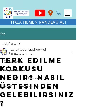
TIKLA HEMEN RANDEVU AL!
Yazı
All Posts
Uzman Grup Terapi Merkezi
All Posts
5 dakikada okunur
Terk Edilme
Cinsel Terapi
Korkusu
Yetişkin Terapileri
Nedir? Nasıl
Çocuk & Ergen Terapileri
Üstesinden
Aile & Çift Danışmanlığı
Gelebilirsiniz
?