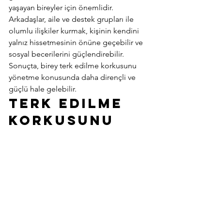
yaşayan bireyler için önemlidir. 
Arkadaşlar, aile ve destek grupları ile 
olumlu ilişkiler kurmak, kişinin kendini 
yalnız hissetmesinin önüne geçebilir ve 
sosyal becerilerini güçlendirebilir. 
Sonuçta, birey terk edilme korkusunu 
yönetme konusunda daha dirençli ve 
güçlü hale gelebilir. 
Terk Edilme 
Korkusunu 
Aşmak için 
Kişisel 
Gelişim 
Yöntemleri 
Terk edilme korkusu
, bireyin sevdiği ya 
da değer verdiği kişiler tarafından terk 