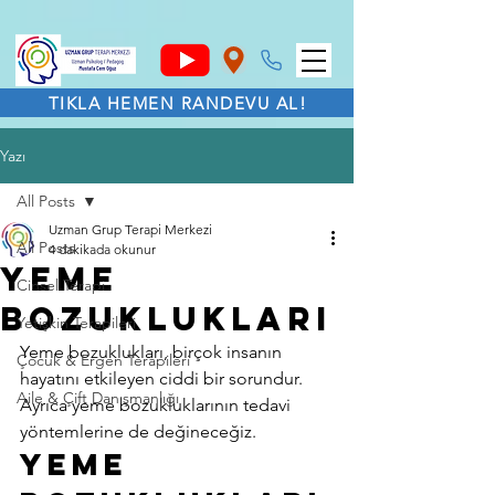
TIKLA HEMEN RANDEVU AL!
Yazı
All Posts
Uzman Grup Terapi Merkezi
All Posts
4 dakikada okunur
Yeme
Cinsel Terapi
Bozuklukları
Yetişkin Terapileri
Yeme bozuklukları, birçok insanın 
Çocuk & Ergen Terapileri
hayatını etkileyen ciddi bir sorundur. 
Aile & Çift Danışmanlığı
Ayrıca yeme bozukluklarının tedavi 
yöntemlerine de değineceğiz.  
Yeme 