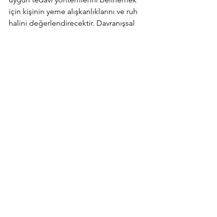
için kişinin yeme alışkanlıklarını ve ruh 
halini değerlendirecektir. Davranışsal 
terapi ve bilişsel terapi gibi yöntemlerle 
tedavi mümkündür. 
Bilişsel Davranışçı Terapi: Bu terapi 
yöntemi, kişinin düşünce kalıplarını ve 
davranışlarını değiştirmeyi hedefler. 
Bireyin yeme alışkanlıklarını ve kendine 
dair inançlarını sorgulamasına yardımcı 
olur. Aynı zamanda, sağlıklı yeme 
davranışlarını teşvik etmek ve olumsuz 
düşüncelerle baş etmeyi öğretmek 
amacıyla kullanılır. 
Gıda Günlüğü Tutma: Yeme bozukluğu 
olan bireyler, gıda günlüğü tutarak 
yemek alışkanlıklarını takip edebilirler. 
Bu günlük, kişinin hangi zamanlarda ve 
ne tür yiyecekler yediğini kaydetmesine 