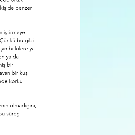
 kişide benzer 
eliştirmeye 
k. Çünkü bu gibi 
şın bitkilere ya 
en ya da 
iş bir 
ayan bir kuş 
inde korku 
enin olmadığını, 
bu süreç 