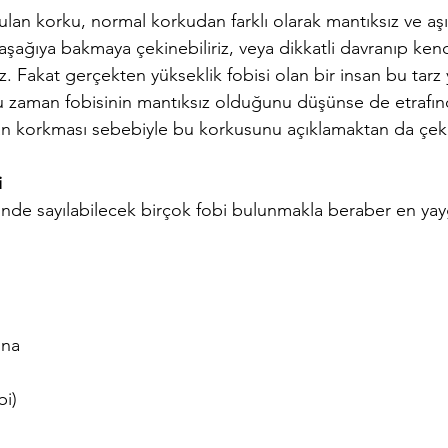
lan korku, normal korkudan farklı olarak mantıksız ve aşı
ğıya bakmaya çekinebiliriz, veya dikkatli davranıp kendim
z. Fakat gerçekten yükseklik fobisi olan bir insan bu tarz 
u zaman fobisinin mantıksız olduğunu düşünse de etrafınd
n korkması sebebiyle bu korkusunu açıklamaktan da çekin
i
inde sayılabilecek birçok fobi bulunmakla beraber en yayg
ına 
bi)