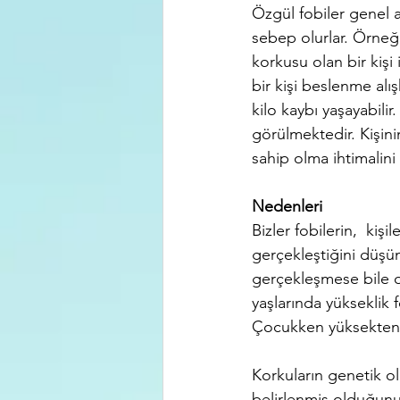
Özgül fobiler genel a
sebep olurlar. Örneği
korkusu olan bir kişi 
bir kişi beslenme alış
kilo kaybı yaşayabilir
görülmektedir. Kişinin
sahip olma ihtimalini 
Nedenleri
Bizler fobilerin,  ki
gerçekleştiğini düşün
gerçekleşmese bile or
yaşlarında yükseklik 
Çocukken yüksekten d
Korkuların genetik o
belirlenmiş olduğunu