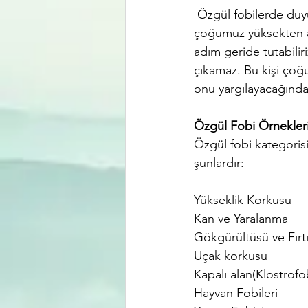
 Özgül fobilerde duyu
çoğumuz yüksekten aşa
adım geride tutabiliri
çıkamaz. Bu kişi çoğ
onu yargılayacağında
Özgül Fobi Örnekler
Özgül fobi kategoris
şunlardır:
Yükseklik Korkusu
Kan ve Yaralanma 
Gökgürültüsü ve Fırt
Uçak korkusu
Kapalı alan(Klostrofo
Hayvan Fobileri