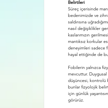
Belirtileri
Süreç içerisinde mantı
bedenimizde ve zihni
saldırısına uğradığı
nasıl değişiklikler ge
kaslarımızın gerilme
mantıksız korkular esn
deneyimleri sadece f
hayal ettiğinde de bu 
Fobilerin yalnızca fiz
mevcuttur. Duygusal b
düşüncesi, kontrolü k
bunlar fizyolojik beli
için günlük yaşantısı
görürüz. 