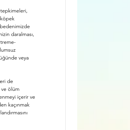
 tepkimeleri, 
 köpek 
, bedenimizde 
mizin daralması, 
itreme- 
olumsuz 
düğünde veya 
eri de 
a ve ölüm 
enmeyi içerir ve 
inden kaçınmak 
rlandırmasını 