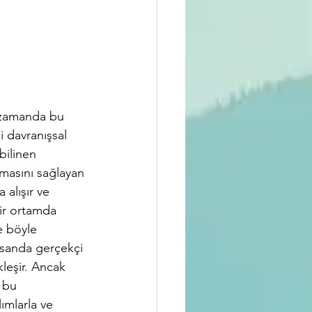
ı zamanda bu 
i davranışsal 
bilinen 
şmasını sağlayan 
 alışır ve 
ir ortamda 
e böyle 
nsanda gerçekçi 
leşir. Ancak 
 bu 
lımlarla ve 