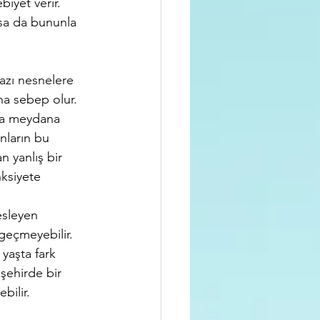
biyet verir. 
lsa da bununla 
bazı nesnelere 
na sebep olur. 
rda meydana 
nların bu 
n yanlış bir 
ksiyete 
esleyen 
geçmeyebilir. 
 yaşta fark 
 şehirde bir 
bilir.