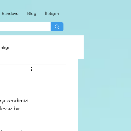
Randevu
Blog
İletişim
nlığı
şı kendimizi 
evsiz bir 