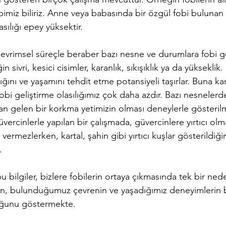
hepimiz biliriz. Anne veya babasında bir özgül fobi bulunan
sılığı epey yüksektir. 
 evrimsel süreçle beraber bazı nesne ve durumlara fobi g
n sivri, kesici cisimler, karanlık, sıkışıklık ya da yüksekli
ğını ve yaşamını tehdit etme potansiyeli taşırlar. Buna kar
fobi geliştirme olasılığımız çok daha azdır. Bazı nesnelerd
 gelen bir korkma yetimizin olması deneylerle gösterilm
ercinlerle yapılan bir çalışmada, güvercinlere yırtıcı olm
vermezlerken, kartal, şahin gibi yırtıcı kuşlar gösterildiğ
.
 bilgiler, bizlere fobilerin ortaya çıkmasında tek bir ned
zin, bulunduğumuz çevrenin ve yaşadığımız deneyimlerin 
duğunu göstermekte.