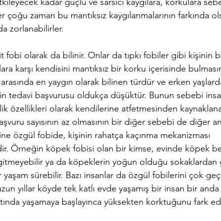
tkileyecek kadar güçlü ve sarsıcı kaygılara, korkulara sebe
ler çoğu zaman bu mantıksız kaygılanmalarının farkında o
 zorlanabilirler.
t fobi olarak da bilinir. Onlar da tıpkı fobiler gibi kişinin 
ara karşı kendisini mantıksız bir korku içerisinde bulması
r arasında en yaygın olarak bilinen türdür ve erken yaşla
için tedavi başvurusu oldukça düşüktür. Bunun sebebi insa
ilik özellikleri olarak kendilerine atfetmesinden kaynaklana
şvuru sayısının az olmasının bir diğer sebebi de diğer an
sine özgül fobide, kişinin rahatça kaçınma mekanizması 
dir. Örneğin köpek fobisi olan bir kimse, evinde köpek b
 gitmeyebilir ya da köpeklerin yoğun olduğu sokaklardan 
 yaşam sürebilir. Bazı insanlar da özgül fobilerini çok geç
uzun yıllar köyde tek katlı evde yaşamış bir insan bir anda
tında yaşamaya başlayınca yüksekten korktuğunu fark ede