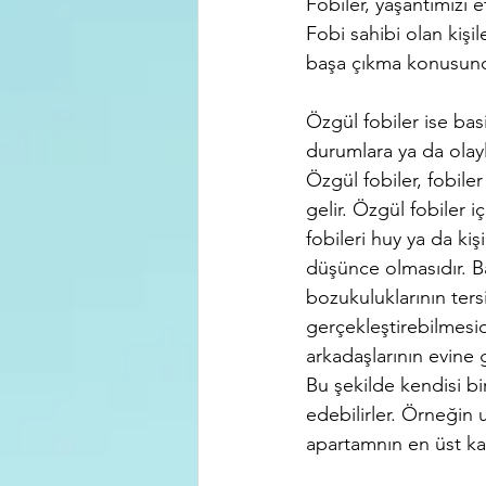
Fobiler, yaşantımızı e
Fobi sahibi olan kişi
başa çıkma konusunda
Özgül fobiler ise basi
durumlara ya da olayl
Özgül fobiler, fobile
gelir. Özgül fobiler 
fobileri huy ya da kiş
düşünce olmasıdır. Ba
bozukuluklarının ter
gerçekleştirebilmesi
arkadaşlarının evine
Bu şekilde kendisi bir
edebilirler. Örneğin 
apartamnın en üst ka