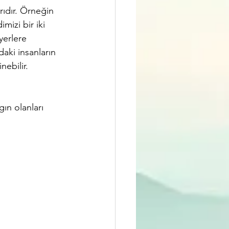
rıdır. Örneğin 
izi bir iki 
yerlere 
aki insanların 
ebilir.
ın olanları 