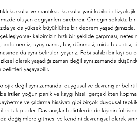
klı korkular ve mantıksız korkular yani fobilerin fizyolojik
mizde oluşan değişimleri birebirdir. Örneğin sokakta bir
mızda ya da yüksek büyüklükte bir deprem yaşadığımızda
rçekleşiyorsa- kalbimizin hızlı bir şekilde çarpması, nefesi
si, terlememiz, uyuşmamız, baş dönmesi, mide bulantısı, t
asında da aynı belirtileri yaşarız. Fobi sahibi bir kişi bu 
iziksel olarak yaşadığı zaman değil aynı zamanda düşün
belirtleri yaşayabilir.
yolojik değil aynı zamanda  duygusal ve davranışlar belirtil
elirtiler, yoğun panik ve kaygı hissi, gerçeklikten kopm
aybetme ve çıldırma hissiyatı gibi birçok duygusal tepkil
rtileri takip eder. Davranışlar belirtilerde de kişinin fobis
nda değişimlere gitmesi ve kendini davranışsal olarak sını