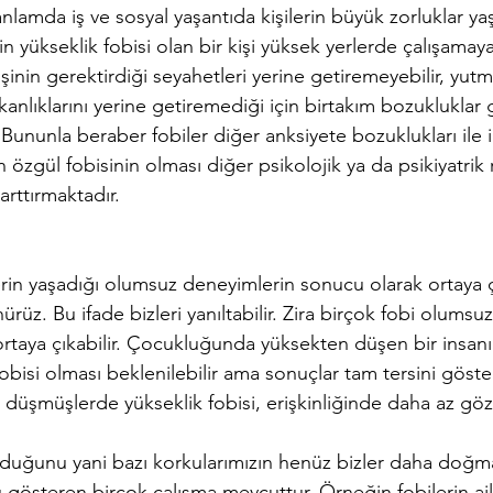
nlamda iş ve sosyal yaşantıda kişilerin büyük zorluklar y
n yükseklik fobisi olan bir kişi yüksek yerlerde çalışamayab
işinin gerektirdiği seyahetleri yerine getiremeyebilir, yutm
kanlıklarını yerine getiremediği için birtakım bozukluklar ge
. Bununla beraber fobiler diğer anksiyete bozuklukları ile ili
 özgül fobisinin olması diğer psikolojik ya da psikiyatrik r
arttırmaktadır.
şilerin yaşadığı olumsuz deneyimlerin sonucu olarak ortaya ç
ürüz. Bu ifade bizleri yanıltabilir. Zira birçok fobi olumsu
taya çıkabilir. Çocukluğunda yüksekten düşen bir insanın 
fobisi olması beklenilebilir ama sonuçlar tam tersini göst
üşmüşlerde yükseklik fobisi, erişkinliğinde daha az gözl
lduğunu yani bazı korkularımızın henüz bizler daha doğ
 gösteren birçok çalışma mevcuttur. Örneğin fobilerin ai