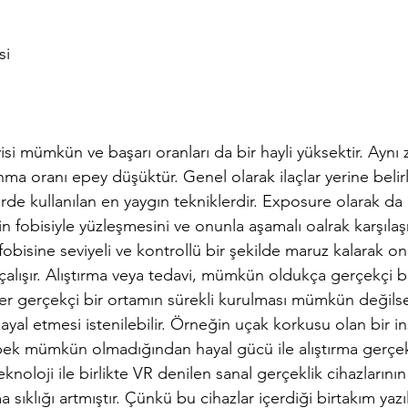
si
isi mümkün ve başarı oranları da bir hayli yüksektir. Ayn
nma oranı epey düşüktür. Genel olarak ilaçlar yerine belirl
erde kullanılan en yaygın tekniklerdir. Exposure olarak da 
inin fobisiyle yüzleşmesini ve onunla aşamalı oalrak karşıla
i fobisine seviyeli ve kontrollü bir şekilde maruz kalarak ona
lışır. Alıştırma veya tedavi, mümkün oldukça gerçekçi b
Eğer gerçekçi bir ortamın sürekli kurulması mümkün değils
yal etmesi istenilebilir. Örneğin uçak korkusu olan bir i
pek mümkün olmadığından hayal gücü ile alıştırma gerçek
eknoloji ile birlikte VR denilen sanal gerçeklik cihazlarının
a sıklığı artmıştır. Çünkü bu cihazlar içerdiği birtakım yazı