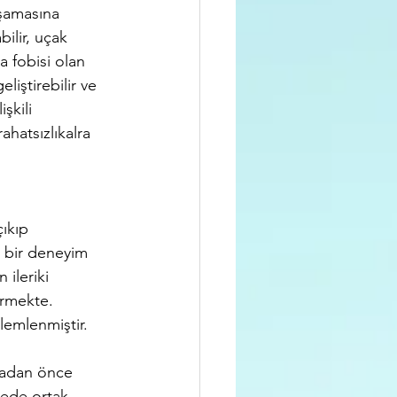
aşamasına 
ilir, uçak 
a fobisi olan 
liştirebilir ve 
şkili 
ahatsızlıkalra 
ıkıp 
z bir deneyim 
ileriki 
ermekte. 
emlenmiştir. 
madan önce 
lede ortak 