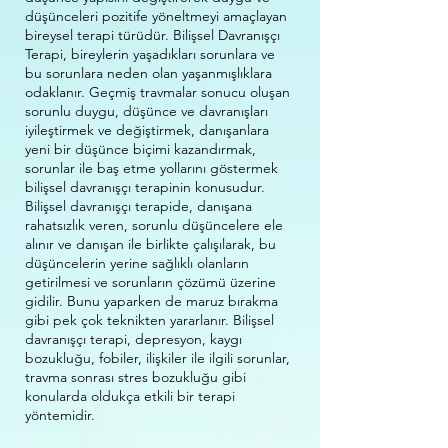
düşünceleri pozitife yöneltmeyi amaçlayan
bireysel terapi türüdür. Bilişsel Davranışçı
Terapi, bireylerin yaşadıklar
ı sorunlara ve
bu sorunlara neden olan yaşanmışlıklara
odaklanır. Geçmiş travmalar sonucu oluşan
sorunlu duygu, düşünce ve davranışları
iyileştirmek ve değiştirmek, danışanlara
yeni bir düşünce biçimi kazandırmak,
sorunlar ile baş etme yollarını göstermek
bilişsel davranışçı terapinin konusudur.
Bilişsel davranışçı terapide, danışana
rahatsızlık veren, sorunlu düşüncelere ele
alınır ve danışan ile birlikte çalışılarak, bu
düşüncelerin yerine sağlıklı olanların
getirilmesi ve sorunların çözümü üzerine
gidilir. Bunu yaparken de maruz bırakma
gibi pek çok teknikten yararlanır. Bilişsel
davranışçı terapi, depresyon, kaygı
bozukluğu, fobiler, ilişkiler ile ilgili sorunlar,
travma sonrası stres bozukluğu gibi
konularda oldukça etkili bir terapi
yöntemidir.